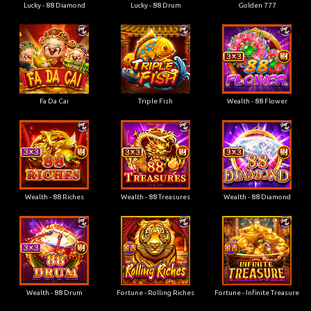
Lucky - 88 Diamond
Lucky - 88 Drum
Golden 777
Fa Da Cai
Triple Fish
Wealth - 88 Flower
Wealth - 88 Riches
Wealth - 88 Treasures
Wealth - 88 Diamond
Wealth - 88 Drum
Fortune - Rolling Riches
Fortune - Infinite Treasure