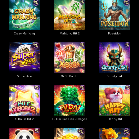
Crazy Mahjong
Mahjong Hit 2
Poseidon
Super Ace
Xi Bo Ba Hit
Bounty Loki
Xi Bo Ba Hit 2
Fu Dai Lian Lian - Dragon
Happy Hit