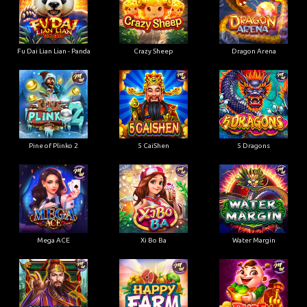
Fu Dai Lian Lian - Panda
Crazy Sheep
Dragon Arena
Pine of Plinko 2
5 CaiShen
5 Dragons
Mega ACE
Xi Bo Ba
Water Margin