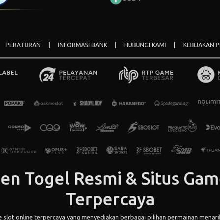
USDT
PERATURAN
|
INFORMASI BANK
|
HUBUNGI KAMI
|
KEBIJAKAN P
n Togel Resmi & Situs Gam
Terpercaya