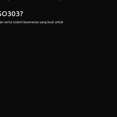
ik dengan sistem keamanan terbaik. Dengan
MSO303?
an serta sistem keamanan yang kuat untuk