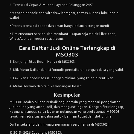
4. Transaksi Cepat & Mudah Layanan Pelanggan 24/7
• Metode deposit dan withdraw beragam, termasuk bank lokal dan e-
wallet.
• Proses transaksi cepat dan aman hanya dalam hitungan menit.
• Tim customer service siap membantu kapan saja melalui live chat,
WhatsApp, dan media sosial resmi.
Cara Daftar
Judi Online
Terlengkap di
MSO303
1. Kunjungi Situs Resmi Hanya di MSO303.
2. Klik Menu Daftar dan isi formulir pendaftaran dengan data yang valid.
3. Lakukan Deposit sesuai dengan minimal yang telah ditentukan.
4. Mulai Bermain dan raih kemenangan besar!.
Kesimpulan
MSO303 adalah pilihan terbaik bagi pemain yang mencari pengalaman
judi online yang aman, adil, dan menguntungkan. Dengan fitur lengkap,
keamanan tinggi, serta layanan pelanggan yang profesional, MSO303
layak menjadi situs andalan untuk bermain togel dan slot online.
Daftar sekarang dan nikmati permainan seru hanya di MSO303!
© 2015 - 2026 Copyright MSO303.