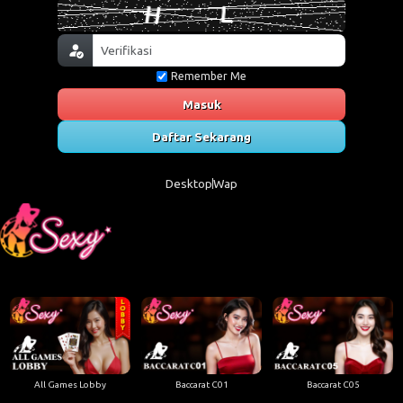
Remember Me
Masuk
Daftar Sekarang
Desktop
Wap
All Games Lobby
Baccarat C01
Baccarat C05