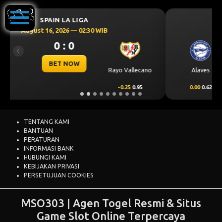
SPAIN LA LIGA
August 16, 2026 — 00:30 WIB
0 : 0
Previous
Next
BET NOW
o
Alaves
Getafe
0.00
0.62
0.00
-0.72
TENTANG KAMI
BANTUAN
PERATURAN
INFORMASI BANK
HUBUNGI KAMI
KEBIJAKAN PRIVASI
PERSETUJUAN COOKIES
MSO303 | Agen Togel Resmi & Situs
Game Slot Online Terpercaya