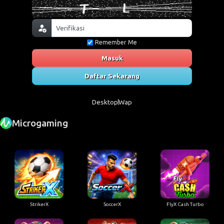
Remember Me
Masuk
Daftar Sekarang
Desktop
Wap
Microgaming
StrikerX
SoccerX
FlyX Cash Turbo