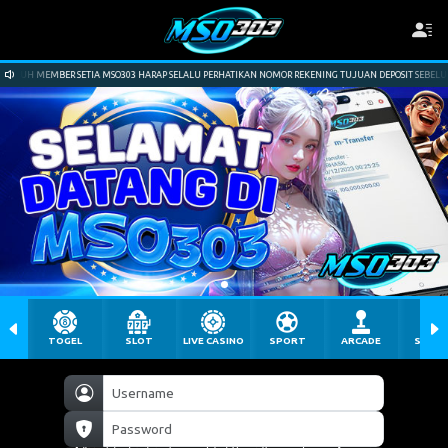
UH MEMBER SETIA MSO303 HARAP SELALU PERHATIKAN NOMOR REKENING TUJUAN DEPOSIT SEBELUM ME
TOGEL
SLOT
LIVE CASINO
SPORT
ARCADE
SABU