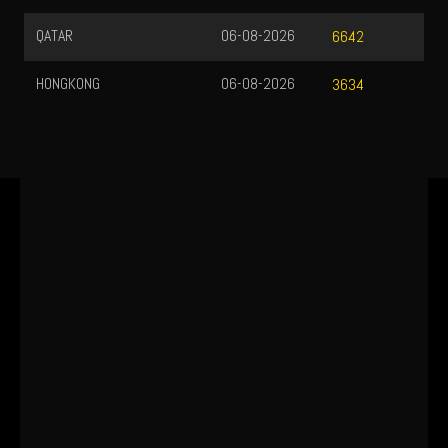
QATAR
06-08-2026
6642
HONGKONG
06-08-2026
3634