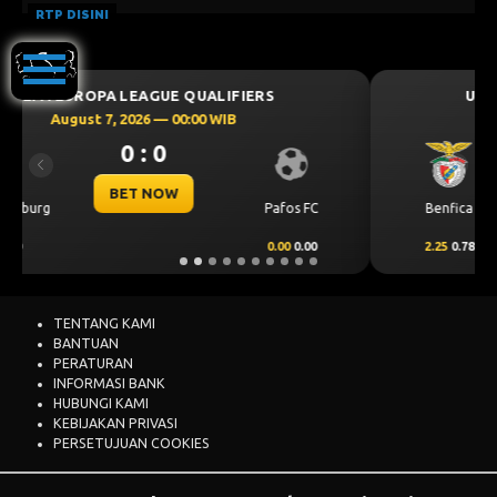
RTP DISINI
UEFA EUROPA LEAGUE QUALIFIERS
August 7, 2026 — 02:00 WIB
1 : 0
Previous
Next
BET NOW
Benfica
Heart of Midlothian
2.25
0.78
-2.25
-0.92
TENTANG KAMI
BANTUAN
PERATURAN
INFORMASI BANK
HUBUNGI KAMI
KEBIJAKAN PRIVASI
PERSETUJUAN COOKIES