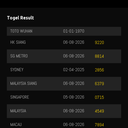
Togel Result
TOTO WUHAN
01-01-1970
HK SIANG
06-08-2026
9220
SG METRO
06-08-2026
8814
SYDNEY
02-04-2025
2856
MALAYSIA SIANG
06-08-2026
6379
SINGAPORE
05-08-2026
0715
MALAYSIA
06-08-2026
4549
MACAU
06-08-2026
7894